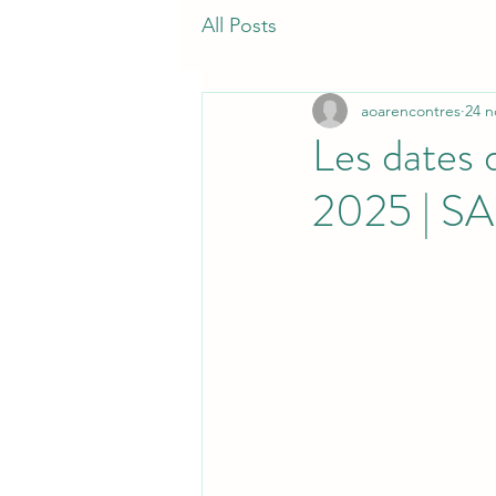
All Posts
aoarencontres
24 n
Les dates
2025 | S