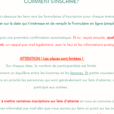
COMMENT S'INSCRIRE? 
ci-dessous les liens vers les formulaires d'inscription pour chaque évén
quer sur la date qui t'intéresse et de remplir le Formulaire en ligne (simpl
reçois une première confirmation automatique.
 Et tu  reçois ensuite, 
quel
nt
, un rappel par mail également, avec le lieu et les informations prati
ATTENTION ! Les places sont limitées ! 
Sur chaque date, le nombre de participant(e)s est limité. 
ement un équilibre entre les hommes et les 
femmes.
Et
 petite nouveau
s en priorité les personnes qui sont généralement sur liste d'attente, o
participé aux soirées.  
 mettre certaines inscriptions sur liste d'attente
 et nous en sommes d
serais informé(e) par mail dès que nous aurons pu faire un point sur les in