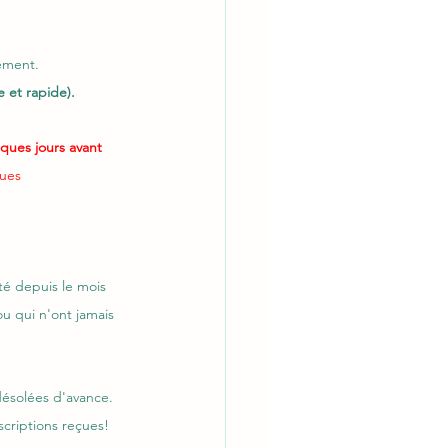
ement. 
e et rapide).
ques jours avant 
ques 
té depuis le mois 
u qui n'ont jamais 
ésolées d'avance.  
scriptions reçues! 