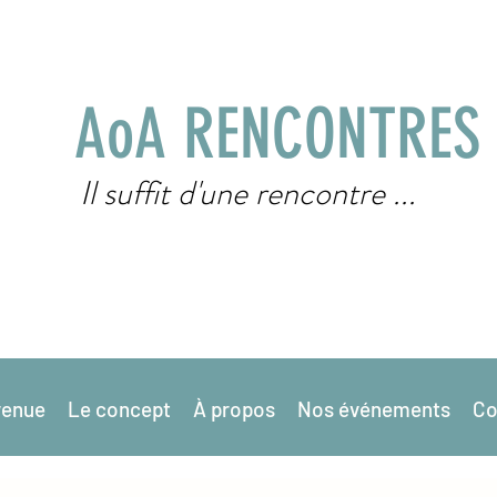
AoA RENCONTRES
Il suffit d'une rencontre ...
venue
Le concept
À propos
Nos événements
Co