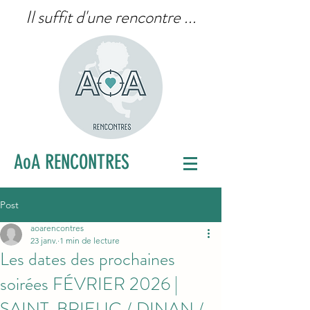
Il suffit d'une rencontre ...
AoA RENCONTRES
Post
aoarencontres
23 janv.
1 min de lecture
Les dates des prochaines
soirées FÉVRIER 2026 |
SAINT-BRIEUC / DINAN /